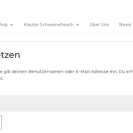
ndrindfleisch@gmx.ch
hop
Kräuter Schweinefleisch
Über Uns
News
etzen
e gib deinen Benutzernamen oder E-Mail-Adresse ein. Du erhä
t.
rforderlich