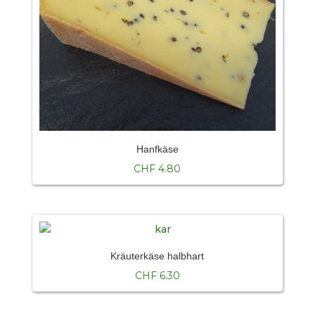
Hanfkäse
CHF
4.80
Kräuterkäse halbhart
CHF
6.30