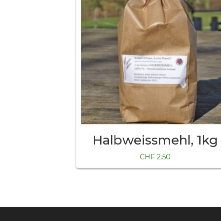
Halbweissmehl, 1kg
CHF
2.50