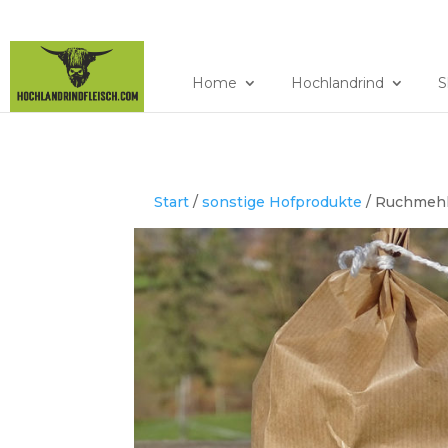
079 640 94 86
hochla
Home
Hochlandrind
S
Start
/
sonstige Hofprodukte
/ Ruchmehl