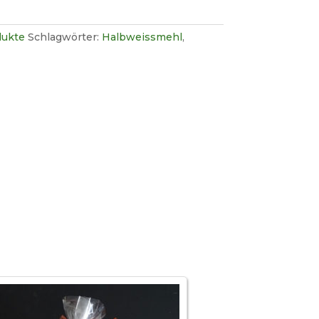
dukte
Schlagwörter:
Halbweissmehl
,