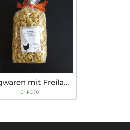
Teigwaren mit Freilandeier
CHF
5.70