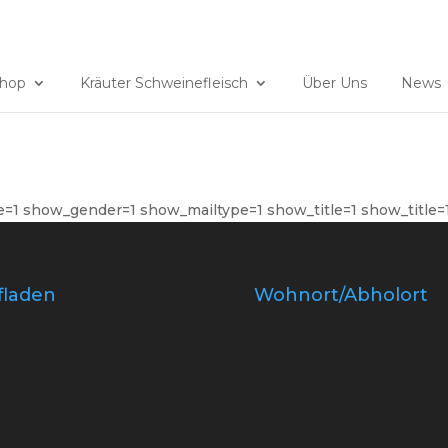
ndrindfleisch@gmx.ch
hop
Kräuter Schweinefleisch
Über Uns
News
=1 show_gender=1 show_mailtype=1 show_title=1 show_title=
fladen
Wohnort/Abholort