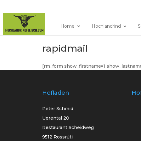
079 640 94 86
hochla
Home
Hochlandrind
S
rapidmail
[rm_form show_firstname=1 show_lastname
Hofladen
Ho
Peter Schmid
Uerental 20
Restaurant Scheidweg
9512 Rossrüti