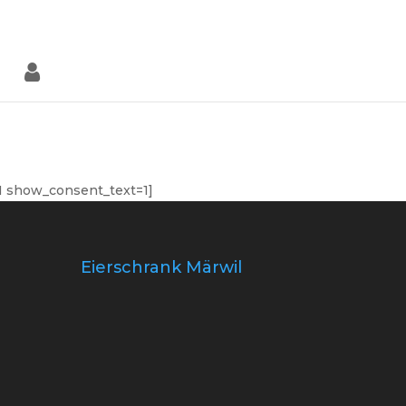
0-Artikel
1 show_consent_text=1]
Eierschrank Märwil